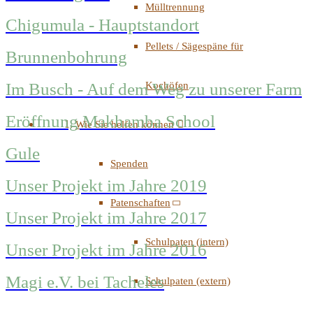
Mülltrennung
Chigumula - Hauptstandort
Pellets / Sägespäne für
Brunnenbohrung
Kochöfen
Im Busch - Auf dem Weg zu unserer Farm
Eröffnung Makhamba School
Wie Sie helfen können
Gule
Spenden
Unser Projekt im Jahre 2019
Patenschaften
Unser Projekt im Jahre 2017
Schulpaten (intern)
Unser Projekt im Jahre 2016
Magi e.V. bei Tacheles
Schulpaten (extern)