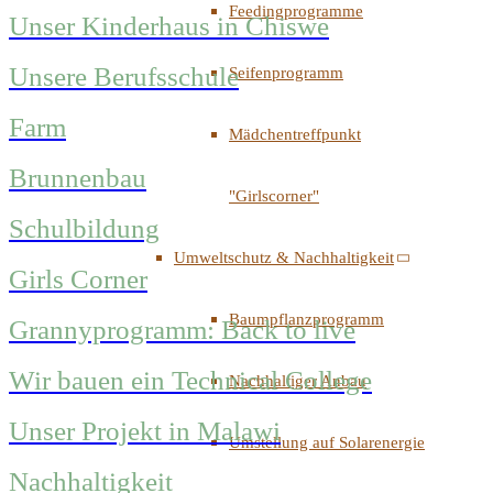
Feedingprogramme
Unser Kinderhaus in Chiswe
Unsere Berufsschule
Seifenprogramm
Farm
Mädchentreffpunkt
Brunnenbau
"Girlscorner"
Schulbildung
Umweltschutz & Nachhaltigkeit
Girls Corner
Baumpflanzprogramm
Grannyprogramm: Back to live
Wir bauen ein Technical College
Nachhaltiger Anbau
Unser Projekt in Malawi
Umstellung auf Solarenergie
Nachhaltigkeit