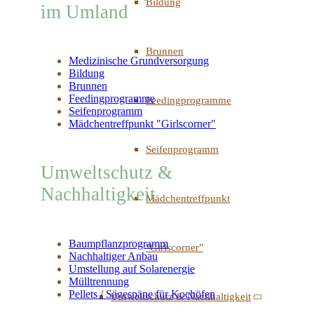
Bildung
im Umland
Brunnen
Medizinische Grundversorgung
Bildung
Brunnen
Feedingprogramme
Feedingprogramme
Seifenprogramm
Mädchentreffpunkt "Girlscorner"
Seifenprogramm
Umweltschutz &
Nachhaltigkeit
Mädchentreffpunkt
Baumpflanzprogramm
"Girlscorner"
Nachhaltiger Anbau
Umstellung auf Solarenergie
Mülltrennung
Pellets / Sägespäne für Kochöfen
Umweltschutz & Nachhaltigkeit