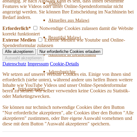
abhängig. Je nach Auswahl kann es sein, dass Ihnen bestimmte
Videos
Features wie Videos oder unser Online-Spendenformular nicht
angezeigt werden. Sie können Ihre Entscheidung im Nachhinein bei
Bedarf ändern.
Aktuelles aus Malawi
Erforderlich*
Notwendige Cookies zulassen damit die Website
korrekt funktioniert
Beautiful Malawi
Externe Medien
Externe Medien wie Youtube und Online-
Spendenformular zulassen
Aktionen in Deutschland
Datenschutz
Impressum
Cookie-Details
Jahresberichte
Wir setzen auf unserer Website Cookies ein. Einige von ihnen sind
erforderlich (siehe unten), während andere uns helfen Ihnen weitere
Inhalte wie YouTube Videos und unser Online-Spendenformular
Jetzt spenden!
bereit zu stellen. Wir selber verwenden keine Cookies zu Statistik-
oder Marketingzwecken.
Sie können nur technisch notwendige Cookies über den Button
"Nur erforderliche akzeptieren", alle Cookies über den Button "Alle
akzeptieren" zustimmen, oder Ihre eigene Auswahl vornehmen und
diese mit dem Button "Auswahl akzeptieren" speichern.