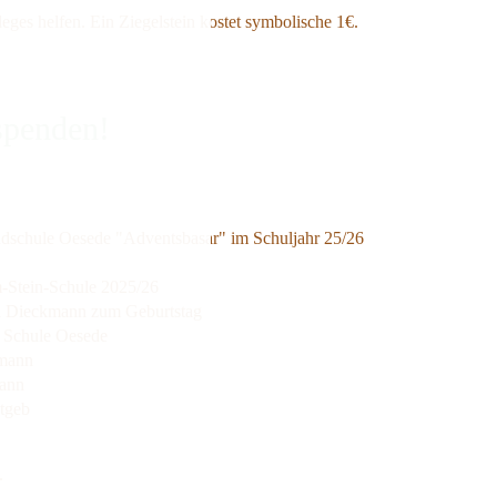
ges helfen. Ein Ziegelstein kostet symbolische 1€.
spenden!
ndschule Oesede "Adventsbasar" im Schuljahr 25/26
m-Stein-Schule 2025/26
a Dieckmann zum Geburtstag
n Schule Oesede
kmann
mann
utgeb
.