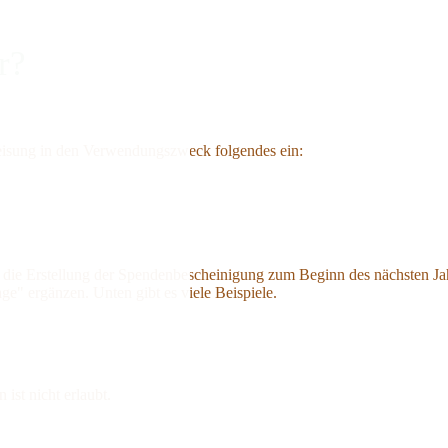
r?
weisung in den Verwendungszweck folgendes ein:
 die Erstellung der Spendenbescheinigung zum Beginn des nächsten J
 ergänzen. Unten gibt es viele Beispiele.
 ist nicht erlaubt.