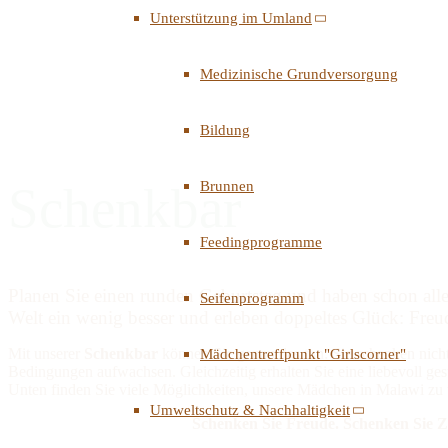
Unterstützung im Umland
Medizinische Grundversorgung
Bildung
Schenkbar
Brunnen
Feedingprogramme
Planen Sie einen runden Geburtstag und haben schon alle
Seifenprogramm
Welt ein wenig besser und erleben doppeltes Glück: Freu
Mit unserer
Schenkbar
können Sie genau das tun: Sie schenken nich
Mädchentreffpunkt "Girlscorner"
Bedingungen aufwachsen. Gleichzeitig erhalten Sie eine liebevoll ge
Unten finden Sie viele Möglichkeiten, unsere Mädchen in Malawi zu
Umweltschutz & Nachhaltigkeit
Schenken Sie Freude. Schenken Sie Zukunft. 