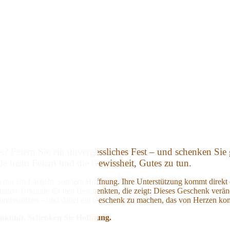
s? Feiern Sie ein unvergessliches Fest – und schenken Sie
de beim Feiern und die Gewissheit, Gutes zu tun.
t nur ein Lächeln, sondern Hoffnung. Ihre Unterstützung kommt direkt
staltete Urkunde für den Beschenkten, die zeigt: Dieses Geschenk verän
 unterstützen – und dabei ein Geschenk zu machen, das von Herzen ko
Schenken Sie Hoffnung.