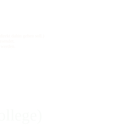
irekt dahin gehen soll.)
esendet.
 werden.
ollege)