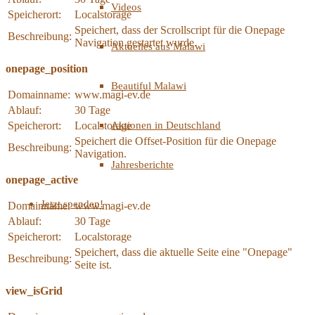
Videos
Speicherort:
Localstorage
Speichert, dass der Scrollscript für die Onepage
Beschreibung:
Navigation gestartet wurde.
Aktuelles aus Malawi
onepage_position
Beautiful Malawi
Domainname:
www.magi-ev.de
Ablauf:
30 Tage
Speicherort:
Localstorage
Aktionen in Deutschland
Speichert die Offset-Position für die Onepage
Beschreibung:
Navigation.
Jahresberichte
onepage_active
Jetzt spenden!
Domainname:
www.magi-ev.de
Ablauf:
30 Tage
Speicherort:
Localstorage
Speichert, dass die aktuelle Seite eine "Onepage"
Beschreibung:
Seite ist.
view_isGrid