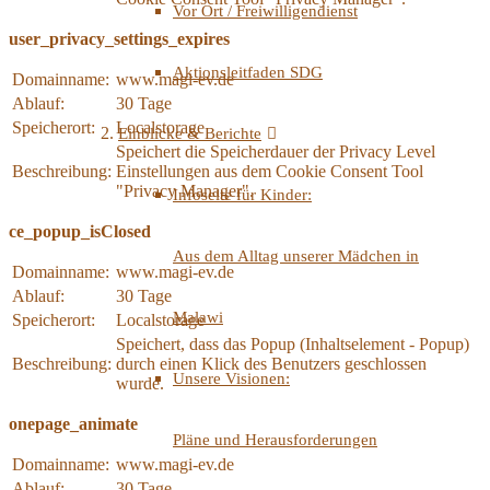
Vor Ort / Freiwilligendienst
user_privacy_settings_expires
Aktionsleitfaden SDG
Domainname:
www.magi-ev.de
Ablauf:
30 Tage
Speicherort:
Localstorage
Einblicke & Berichte
Speichert die Speicherdauer der Privacy Level
Beschreibung:
Einstellungen aus dem Cookie Consent Tool
"Privacy Manager".
Infoseite für Kinder:
ce_popup_isClosed
Aus dem Alltag unserer Mädchen in
Domainname:
www.magi-ev.de
Ablauf:
30 Tage
Malawi
Speicherort:
Localstorage
Speichert, dass das Popup (Inhaltselement - Popup)
Beschreibung:
durch einen Klick des Benutzers geschlossen
Unsere Visionen:
wurde.
onepage_animate
Pläne und Herausforderungen
Domainname:
www.magi-ev.de
Ablauf:
30 Tage