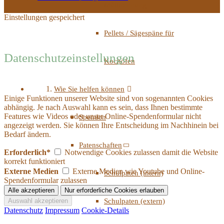
Mülltrennung
Einstellungen gespeichert
Pellets / Sägespäne für
Datenschutzeinstellungen
Kochöfen
Wie Sie helfen können
Einige Funktionen unserer Website sind von sogenannten Cookies
abhängig. Je nach Auswahl kann es sein, dass Ihnen bestimmte
Features wie Videos oder unser Online-Spendenformular nicht
Spenden
angezeigt werden. Sie können Ihre Entscheidung im Nachhinein bei
Bedarf ändern.
Patenschaften
Erforderlich*
Notwendige Cookies zulassen damit die Website
korrekt funktioniert
Externe Medien
Externe Medien wie Youtube und Online-
Schulpaten (intern)
Spendenformular zulassen
Schulpaten (extern)
Datenschutz
Impressum
Cookie-Details