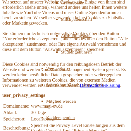
Wir setzen auf unserer Website Cookies ein. Einige von ihnen sind
Grannypaten
erforderlich (siehe unten), während andere uns helfen Ihnen weitere
Inhalte wie YouTube Videos und unser Online-Spendenformular
bereit zu stellen. Wir selber verwenden keine Cookies zu Statistik-
Milchpatenschaft
oder Marketingzwecken.
Sie können nur technisch notwendige Cookies über den Button
Ausbildungspate
"Nur erforderliche akzeptieren", alle Cookies über den Button "Alle
akzeptieren" zustimmen, oder Ihre eigene Auswahl vornehmen und
diese mit dem Button "Auswahl akzeptieren" speichern.
Studiengebühren
Diese Cookies sind notwendig für den reibungslosen Betrieb der
Wegbegleiter
Website und werden vom Content Management System gesetzt. Es
werden keine persönliche Daten gespeichert oder weitergegeben.
Informationen zu weiteren Cookies, die von externen Medien
Schenkbar (Geschenkspenden)
verwendet werden erhalten Sie in unserer
Datenschutzerklärung
.
user_privacy_settings
Mitglied werden
Domainname:
www.magi-ev.de
Ablauf:
30 Tage
Kleiderspenden
Speicherort:
Localstorage
Speichert die Privacy Level Einstellungen aus dem
Beschreibung:
Cookie Consent Tool "Privacy Manager".