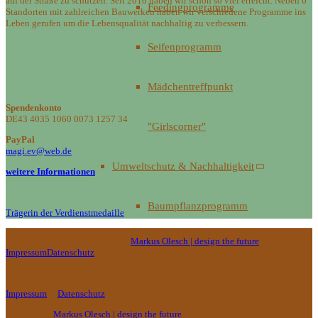
auf der Straße zu schützen. Seit 2010 haben wir schon so viel erreicht. Neben 6
Feedingprogramme
Standorten mit zahlreichen Bauwerken haben wir verschiedene Programme ins
Leben gerufen um die Lebensqualität nachhaltig zu verbessern.
Seifenprogramm
Jetzt spenden!
Mädchentreffpunkt
Spendenkonto
DE43 4035 1060 0073 1257 34
"Girlscorner"
PayPal
magi.ev@web.de
Umweltschutz & Nachhaltigkeit
weitere Informationen
Baumpflanzprogramm
Trägerin der Verdienstmedaille
© 2026
Magi e.V.
– Webdesign:
Markus Olesch | design the future
Nachhaltiger Anbau
Impressum
Datenschutz
© 2026
Magi e.V.
Umstellung auf Solarenergie
Impressum
|
Datenschutz
Webdesign:
Markus Olesch | design the future