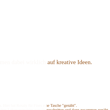
en dabei wirklich auf kreative Ideen.
Hier hat Rosaly für Fines eine Tasche "genäht".
 alten Lebensmitteltüte zurecht geschnitten und dann zusammen genäht.