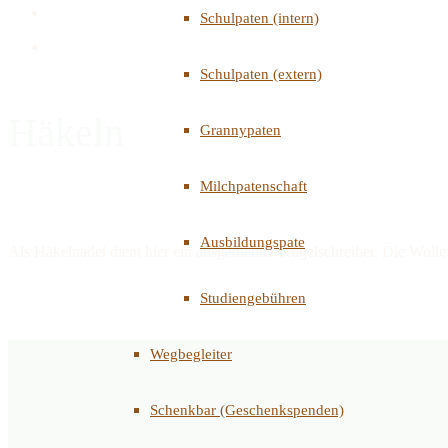
Schulpaten (intern)
Schulpaten (extern)
Häkeln
Grannypaten
Milchpatenschaft
Ausbildungspate
Als Häkelnadel dient hier ein ausgedienter Kugelschreiber. Die Woll
Studiengebühren
Magi e.V. – Malawian G
Wegbegleiter
Schenkbar (Geschenkspenden)