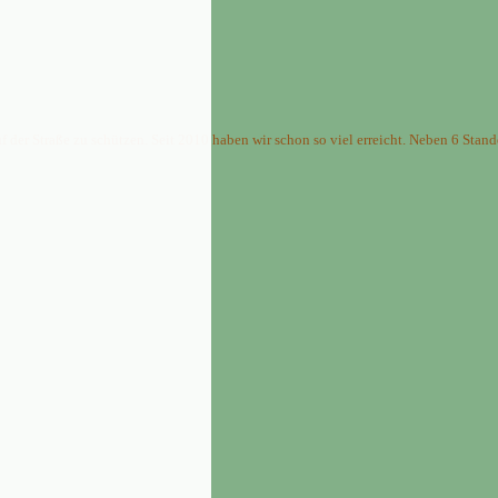
hen in Malawi
f der Straße zu schützen. Seit 2010 haben wir schon so viel erreicht. Neben 6 St