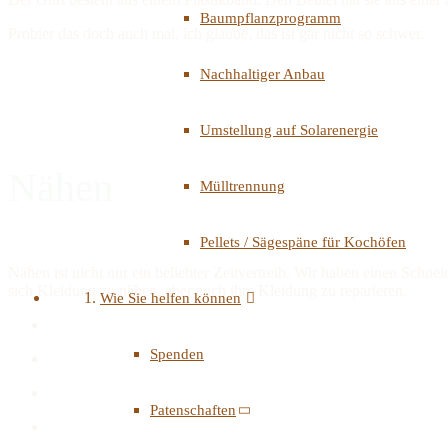
Baumpflanzprogramm
Probier das doch auch mal, ich glaube, das ist gar nicht so schwer.
Nachhaltiger Anbau
Umstellung auf Solarenergie
Nähen
Mülltrennung
Pellets / Sägespäne für Kochöfen
Nähen ist nicht nur ein beliebter Zeitvertreib. Wir haben einen Schn
sich Kleidung zu nähen, aber auch ihre Kleidung zu reparieren.
Wie Sie helfen können
Spenden
Patenschaften