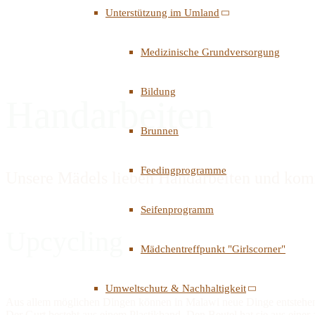
Unterstützung im Umland
Medizinische Grundversorgung
Bildung
Handarbeiten
Brunnen
Feedingprogramme
Unsere Mädels lieben Handarbeiten und komm
Seifenprogramm
Upcycling
Mädchentreffpunkt "Girlscorner"
Umweltschutz & Nachhaltigkeit
Aus allem möglichen Dingen können in Malawi neue Dinge entstehen. 
Der Gurt besteht aus einem Plastikband. Den Beutel hat sie aus einer