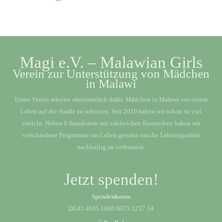
Magi e.V. – Malawian Girls
Verein zur Unterstützung von Mädchen
in Malawi
Unser Verein arbeitet ehrenamtlich dafür, Mädchen in Malawi vor einem
Leben auf der Straße zu schützen. Seit 2010 haben wir schon so viel
erreicht. Neben 6 Standorten mit zahlreichen Bauwerken haben wir
verschiedene Programme ins Leben gerufen um die Lebensqualität
nachhaltig zu verbessern.
Jetzt spenden!
Spendenkonto
DE43 4035 1060 0073 1257 34